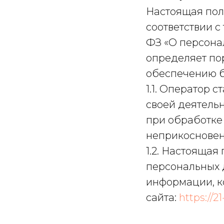
Настоящая пол
соответствии с
ФЗ «О персонал
определяет по
обеспечению б
1.1. Оператор 
своей деятель
при обработке 
неприкосновен
1.2. Настояща
персональных 
информации, к
сайта:
https://2