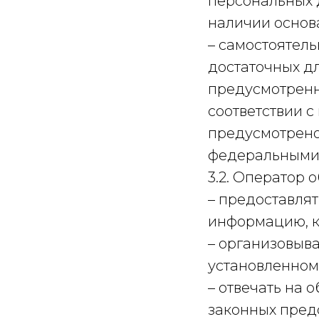
персональных 
наличии основа
– самостоятель
достаточных д
предусмотренн
соответствии 
предусмотрено
федеральными 
3.2. Оператор о
– предоставлят
информацию, к
– организовыв
установленном
– отвечать на 
законных предс