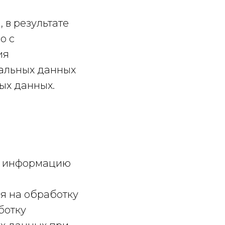
 в результате
о с
ия
альных данных
ых данных.
ые информацию
ия на обработку
ботку