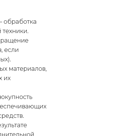
– обработка
 техники.
екращение
, если
ых).
ных материалов,
х их
вокупность
обеспечивающих
средств.
езультате
лнительной