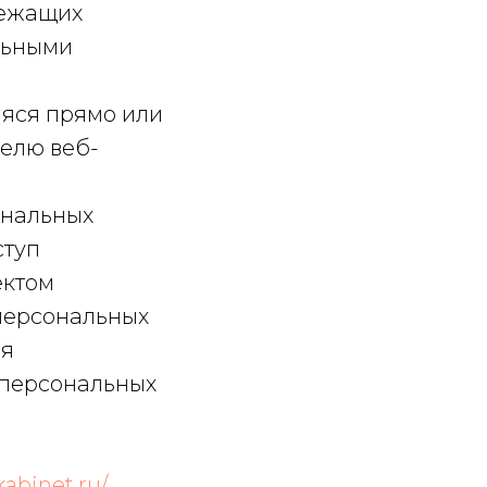
лежащих
льными
аяся прямо или
елю веб-
ональных
ступ
ектом
 персональных
ля
 персональных
kabinet.ru/