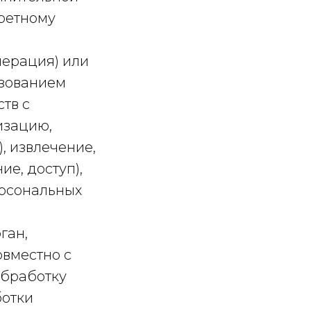
ретному
перация) или
ьзованием
тв с
изацию,
, извлечение,
е, доступ),
ерсональных
ган,
овместно с
обработку
ботки