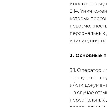
иностранному 
2.14. Уничтоже
которых персо
невозможность
персональных 
и (или) уничт
3. Основные 
3.1. Оператор и
– получать от
и/или докумен
– в случае отз
персональных 