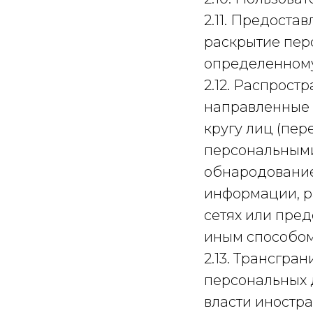
2.11. Предоста
раскрытие пер
определенному
2.12. Распрост
направленные 
кругу лиц (пе
персональными
обнародование
информации, 
сетях или пре
иным способом
2.13. Трансгр
персональных 
власти иностр