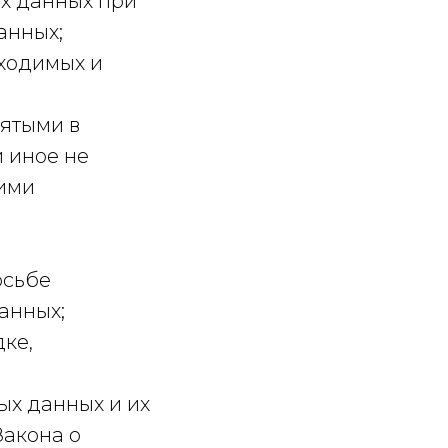
ых данных при
анных;
бходимых и
ятыми в
 иное не
гими
осьбе
анных;
ке,
ых данных и их
Закона о