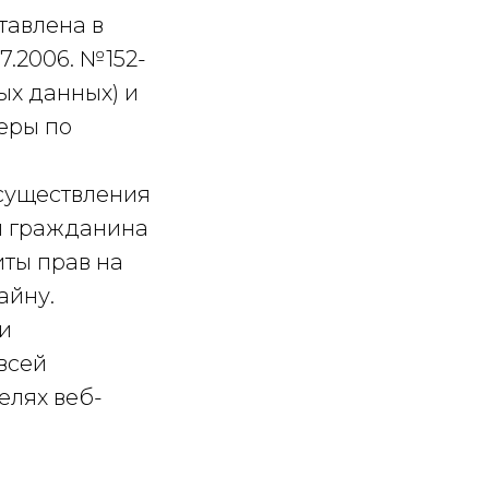
тавлена в
7.2006. №152-
ых данных) и
еры по
осуществления
и гражданина
иты прав на
айну.
и
всей
елях веб-