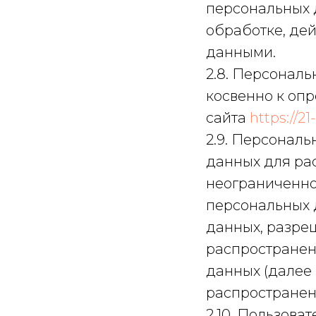
персональных 
обработке, де
данными.
2.8. Персонал
косвенно к оп
сайта
https://21
2.9. Персонал
данных для ра
неограниченно
персональных 
данных, разре
распространен
данных (далее
распространен
2.10. Пользова