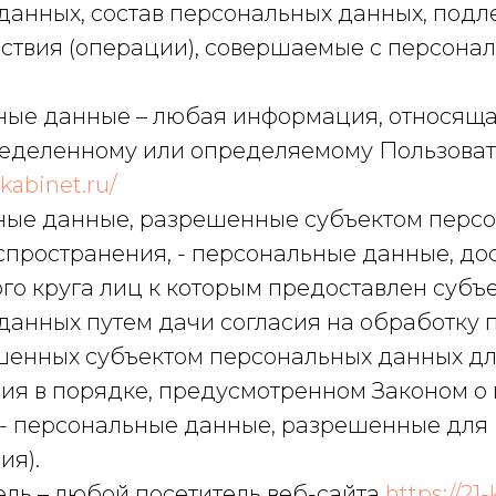
данных, состав персональных данных, под
йствия (операции), совершаемые с персона
ьные данные – любая информация, относящ
ределенному или определяемому Пользоват
-kabinet.ru/
ьные данные, разрешенные субъектом перс
спространения, - персональные данные, до
го круга лиц к которым предоставлен субъ
данных путем дачи согласия на обработку
шенных субъектом персональных данных д
ия в порядке, предусмотренном Законом о
 - персональные данные, разрешенные для
ия).
тель – любой посетитель веб-сайта
https://21-