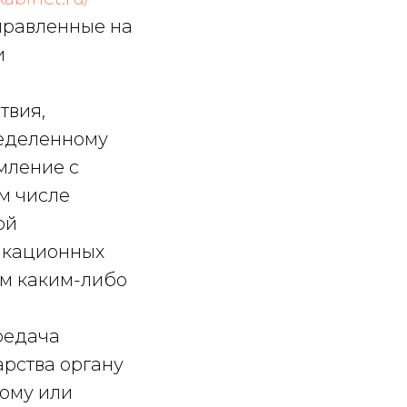
аправленные на
и
твия,
ределенному
мление с
м числе
ой
икационных
ым каким-либо
редача
рства органу
кому или